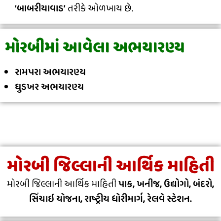
‘બાબરીયાવાડ’
તરીકે ઓળખાય છે.
મોરબીમાં આવેલા અભયારણ્ય
રામપરા અભયારણ્ય
ઘુડખર અભયારણ્ય
મોરબી જિલ્લાની આર્થિક માહિતી
મોરબી જિલ્લાની આર્થિક માહિતી
પાક, ખનીજ, ઉદ્યોગો, બંદરો,
સિંચાઇ યોજના, રાષ્ટ્રીય ધોરીમાર્ગ, રેલવે સ્ટેશન.