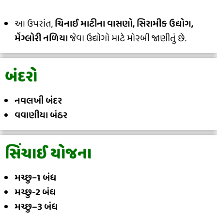
આ ઉપરાંત,
ચિનાઈ માટીના વાસણો, સિરામીક ઉદ્યોગ,
મેંગ્લોરી નળિયા
જેવા ઉદ્યોગો માટે મો૨બી જાણીતું છે.
બંદરો
નવલખી બંદર
વવાણીયા બંઠર
સિંચાઈ યોજના
મચ્છુ−1 બંધ
મચ્છુ-2 બંધ
મચ્છુ–3 બંધ