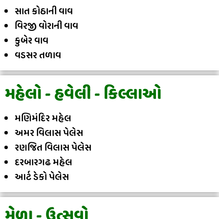
સાત કોઠાની વાવ
વિરજી વોરાની વાવ
કુબેર વાવ
વડસર તળાવ
મહેલો - હવેલી - કિલ્લાઓ
મણિમંદિર મહેલ
અમર વિલાસ પેલેસ
રણજિત વિલાસ પેલેસ
દરબારગઢ મહેલ
આર્ટ ડેકો પેલેસ
મેળા - ઉત્સવો