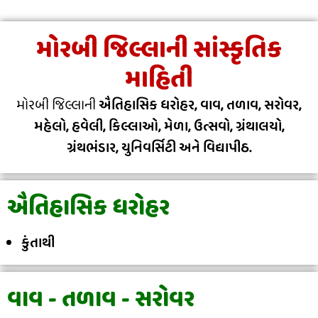
મોરબી જિલ્લાની સાંસ્કૃતિક
માહિતી
મોરબી જિલ્લાની
ઐતિહાસિક ધરોહર, વાવ, તળાવ, સરોવર,
મહેલો, હવેલી, કિલ્લાઓ, મેળા, ઉત્સવો, ગ્રંથાલયો,
ગ્રંથભંડાર, યુનિવર્સિટી અને વિદ્યાપીઠ.
ઐતિહાસિક ધરોહર
કુંતાથી
વાવ - તળાવ - સરોવર