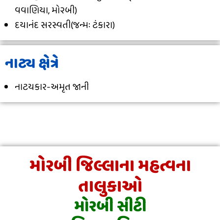
વવાણિયા, મો૨બી)
દયાનંદ સરસ્વતી(જન્મઃ ટંકારા)
નાટ્ય ક્ષેત્રે
નાટયકાર-અમૃત જાની
મોરબી જિલ્લાના મહત્વના
તાલુકાઓ
મોરબી સીટી