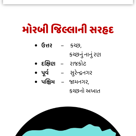
મોરબી જિલ્લાની સરહદ
ઉત્તર
– કચ્છ,
કચ્છનું નાનું રણ
દક્ષિણ
– રાજકોટ
પૂર્વ
– સુરેન્દ્રનગર
પશ્ચિમ
– જામનગર,
કચ્છનો અખાત