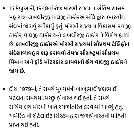
15 ફેબ્રુઆરી, 1948નાં રોજ મોરબી રાજ્યના અંતિમ શાસક
મહારાજા લખધીરજી વાઘજી ઠાકોરએ સંધિ દ્વારા ભારતીય
સંઘમાં જોડાવું સ્વીકાર્યું હતું. મોરબી રાજ્યના વિકાસમાં રવાજી
ઠાકોર, વાઘજી ઠાકોર અને લખધીરજી ઠાકોરનો વિશેષ ફાળો
છે.
લખધીરજી ઠાકોરએ મોરબી રાજ્યમાં સૌપ્રથમ ટેલિફોન
સંદેશાવ્યવહાર શરૂ કરાવવો તેમજ સૌરાષ્ટ્રમાં સૌપ્રથમ
વિમાન અને ફોર્ડ મોટરકાર લાવવાનો શ્રેય વાઘજી ઠાકોરને
જાય છે.
ઈ.સ. 1979માં, તે સમયે મુખ્યમંત્રી બાબુભાઈ જશભાઈ
પટેલના સમયમાં, મચ્છુ હોનારત થઈ હતી. તે સમયે
સચિવાલય મોરબી ખાતે સ્થળાંતરિત કરવામાં આવ્યું હતું.
અમેરિકાની સેટેલાઇટ સિસ્ટમ દ્વારા જળહોનારતની માહિતી
પ્રાપ્ત થઈ હતી.