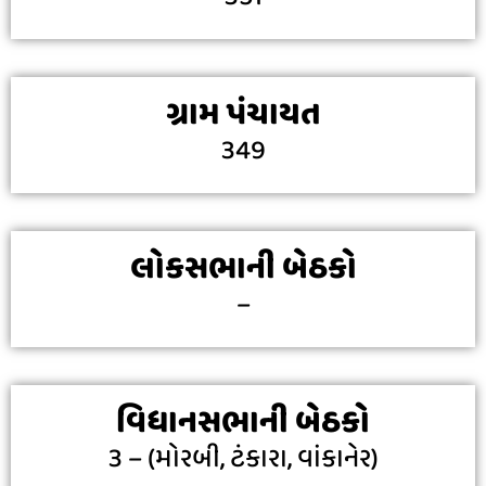
ગ્રામ પંચાયત
349
લોકસભાની બેઠકો
–
વિધાનસભાની બેઠકો
3 – (મોરબી, ટંકારા, વાંકાનેર)