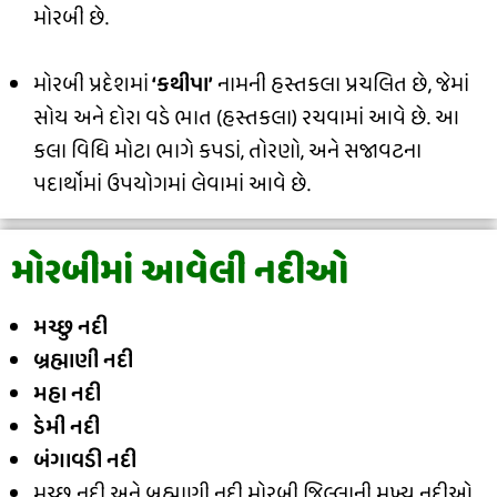
મોરબી છે.
મોરબી પ્રદેશમાં
‘કથીપા’
નામની હસ્તકલા પ્રચલિત છે, જેમાં
સોય અને દોરા વડે ભાત (હસ્તકલા) રચવામાં આવે છે. આ
કલા વિધિ મોટા ભાગે કપડાં, તોરણો, અને સજાવટના
પદાર્થોમાં ઉપયોગમાં લેવામાં આવે છે.
મોરબીમાં આવેલી નદીઓ
મચ્છુ નદી
બ્રહ્માણી નદી
મહા નદી
ડેમી નદી
બંગાવડી નદી
મચ્છુ નદી અને બ્રહ્માણી નદી મોરબી જિલ્લાની મુખ્ય નદીઓ