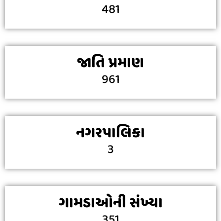
481
જાતિ પ્રમાણ
961
નગરપાલિકા
3
ગામડાઓની સંખ્યા
351