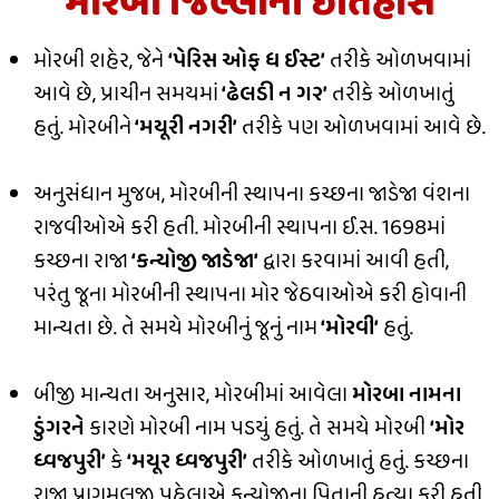
મોરબી જિલ્લાનો ઇતિહાસ
મોરબી શહેર, જેને
‘પેરિસ ઓફ ધ ઈસ્ટ’
તરીકે ઓળખવામાં
આવે છે, પ્રાચીન સમયમાં
‘ઢેલડી ન ગ૨’
તરીકે ઓળખાતું
હતું. મોરબીને
‘મયૂરી નગરી’
તરીકે પણ ઓળખવામાં આવે છે.
અનુસંધાન મુજબ, મોરબીની સ્થાપના કચ્છના જાડેજા વંશના
રાજવીઓએ કરી હતી. મોરબીની સ્થાપના ઈ.સ. 1698માં
કચ્છના રાજા
‘કન્યોજી જાડેજા’
દ્વારા કરવામાં આવી હતી,
પરંતુ જૂના મોરબીની સ્થાપના મોર જેઠવાઓએ કરી હોવાની
માન્યતા છે. તે સમયે મોરબીનું જૂનું નામ
‘મોરવી’
હતું.
બીજી માન્યતા અનુસાર, મોરબીમાં આવેલા
મોરબા નામના
ડુંગરને
કારણે મોરબી નામ પડયું હતું. તે સમયે મોરબી
‘મોર
ધ્વજપુરી’
કે
‘મયૂર ધ્વજપુરી’
તરીકે ઓળખાતું હતું. કચ્છના
રાજા પ્રાગમલજી પહેલાએ કન્યોજીના પિતાની હત્યા કરી હતી,