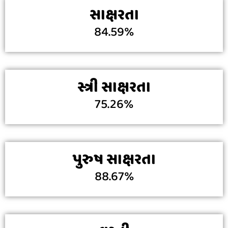
સાક્ષરતા
84.59%
સ્ત્રી સાક્ષરતા
75.26%
પુરુષ સાક્ષરતા
88.67%