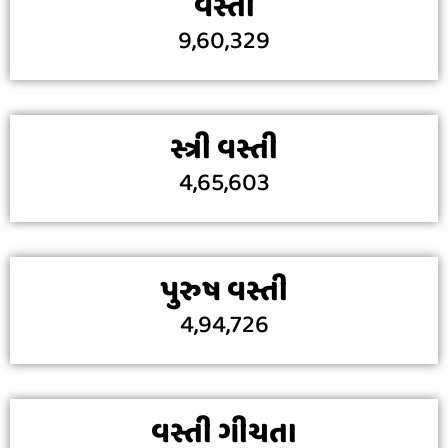
વસ્તી
9,60,329
સ્ત્રી વસ્તી
4,65,603
પુરુષ વસ્તી
4,94,726
વસ્તી ગીચતા