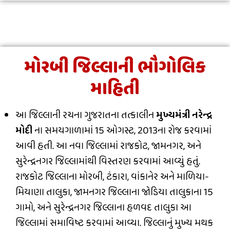
મોરબી જિલ્લાની ભૌગોલિક
માહિતી
આ જિલ્લાની રચના ગુજરાતના તત્કાલીન
મુખ્યમંત્રી નરેન્દ્ર
મોદી
ના સમયગાળામાં 15 ઓગસ્ટ, 2013ના રોજ કરવામાં
આવી હતી. આ નવા જિલ્લામાં રાજકોટ, જામનગર, અને
સુરેન્દ્રનગર જિલ્લામાંથી વિસ્તરણ કરવામાં આવ્યું હતું.
રાજકોટ જિલ્લાના મોરબી, ટંકારા, વાંકાનેર અને માળિયા-
મિયાણા તાલુકા, જામનગર જિલ્લાના જોડિયા તાલુકાના 15
ગામો, અને સુરેન્દ્રનગર જિલ્લાના હળવદ તાલુકા આ
જિલ્લામાં સમાવિષ્ટ કરવામાં આવ્યા. જિલ્લાનું મુખ્ય મથક