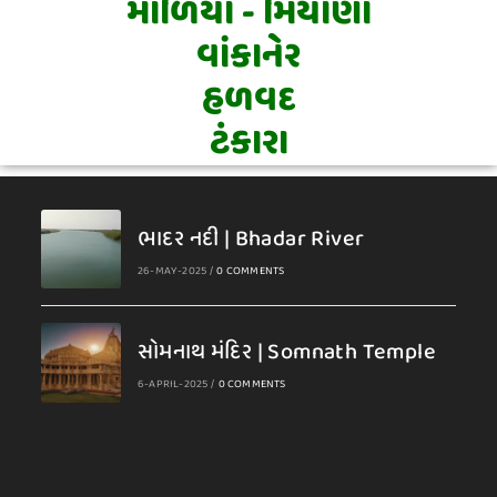
માળિયા - મિયાણા
વાંકાનેર
હળવદ
ટંકારા
ભાદર નદી | Bhadar River
26-MAY-2025
/
0 COMMENTS
સોમનાથ મંદિર | Somnath Temple
6-APRIL-2025
/
0 COMMENTS
A
A
A
A
B
B
B
B
C
D
D
D
G
G
J
J
K
K
M
M
M
N
N
P
P
P
R
S
S
S
T
V
V
G
H
M
N
R
A
H
H
O
H
A
A
E
A
I
A
U
H
U
A
E
O
A
A
A
A
O
A
A
U
U
A
A
A
U
M
R
A
A
N
A
A
T
H
H
N
V
N
R
M
N
E
T
H
H
R
R
V
N
T
R
J
B
R
R
P
D
L
J