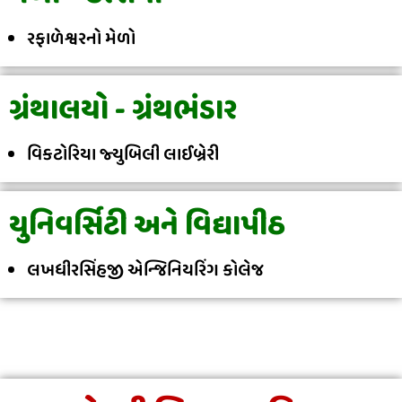
રફાળેશ્વરનો મેળો
ગ્રંથાલયો - ગ્રંથભંડાર
વિકટોરિયા જ્યુબિલી લાઈબ્રેરી
યુનિવર્સિટી અને વિદ્યાપીઠ
લખધીરસિંહજી એન્જિનિયરિંગ કોલેજ