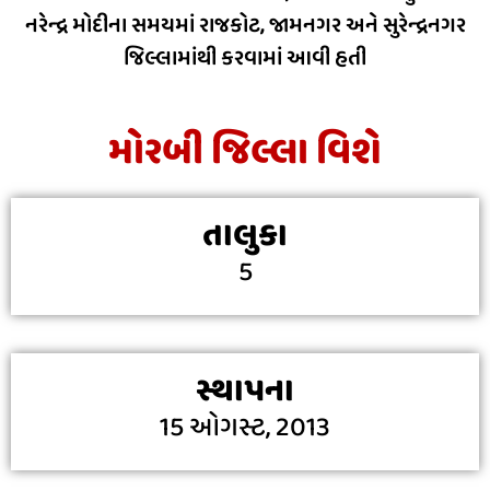
નરેન્દ્ર મોદીના સમયમાં રાજકોટ, જામનગર અને સુરેન્દ્રનગર
જિલ્લામાંથી કરવામાં આવી હતી
મોરબી જિલ્લા વિશે
તાલુકા
5
સ્થાપના
15 ઓગસ્ટ, 2013