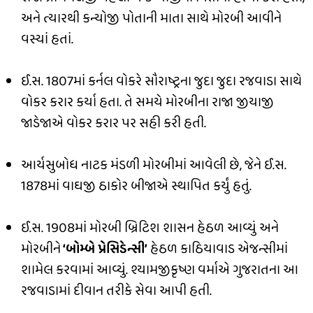
અને ત્યારથી કન્યોજી પોતાની માતા સાથે મોરબી આવીને
વસ્યાં હતાં.
ઈ.સ. 1807માં કર્નલ વોકરે સૌરાષ્ટ્રના જુદા જુદા રજવાડા સાથે
વોકર કરાર કર્યા હતા. તે સમયે મોરબીના રાજા જીયાજી
જાડેજાએ વોકર કરાર પર સહી કરી હતી.
આર્યસુબોધ નાટક મંડળી મોરબીમાં આવેલી છે, જેને ઈ.સ.
1878માં વાઘજી ઠાકોર બીજાએ સ્થાપિત કર્યું હતું.
ઈ.સ. 1908માં મોરબી બ્રિટિશ શાસન હેઠળ આવ્યું અને
મોરબીને
‘બોમ્બે પ્રેસિડેન્સી’
હેઠળ કાઠિયાવાડ એજન્સીમાં
શામેલ કરવામાં આવ્યું. શ્યામજીકૃષ્ણ વર્માએ ગુજરાતના આ
રજવાડામાં દીવાન તરીકે સેવા આપી હતી.