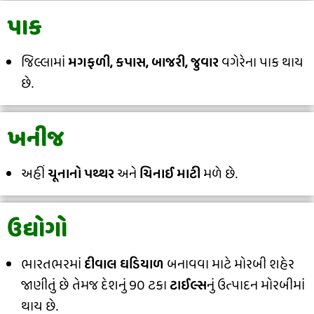
પાક
જિલ્લામાં
મગફળી, કપાસ, બાજરી, જુવાર
વગેરેના પાક થાય
છે.
ખનીજ
અહીં
ચૂનાનો પથ્થર
અને
ચિનાઈ માટી
મળે છે.
ઉદ્યોગો
ભારતભરમાં
દીવાલ ઘડિયાળ
બનાવવા માટે મોરબી શહેર
જાણીતું છે તેમજ દેશનું 90 ટકા
ટાઈલ્સ
નું ઉત્પાદન મોરબીમાં
થાય છે.