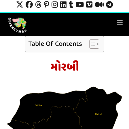
Table Of Contents
મોરબી
Maliya
Halvad