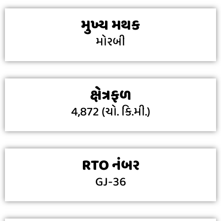
મુખ્ય મથક
મોરબી
ક્ષેત્રફળ
4,872 (ચો. કિ.મી.)
RTO નંબર
GJ-36