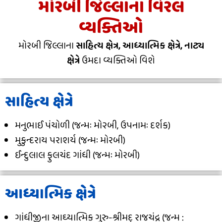
મોરબી જિલ્લાના વિરલ
વ્યક્તિઓ
મોરબી જિલ્લાના
સાહિત્ય ક્ષેત્ર, આધ્યાત્મિક ક્ષેત્રે, નાટ્ય
ક્ષેત્રે
ઉમદા વ્યક્તિઓ વિશે
સાહિત્ય ક્ષેત્રે
મનુભાઈ પંચોળી (જન્મઃ મો૨બી, ઉપનામઃ દર્શક)
મુકુન્દરાય પરાશર્ય (જન્મઃ મોરબી)
ઈન્દુલાલ ફુલચંદ ગાંધી (જન્મઃ મોરબી)
આધ્યાત્મિક ક્ષેત્રે
ગાંધીજીના આઘ્યાત્મિક ગુરુ-શ્રીમદ્ રાજચંદ્ર (જન્મ :