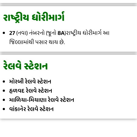
રાષ્ટ્રીય ધોરીમાર્ગ
27
(નવા) નંબરનો (જૂનો
8A
)રાષ્ટ્રીય ધોરીમાર્ગ આ
જિલ્લામાંથી પસાર થાય છે.
રેલવે સ્ટેશન
મોરબી રેલવે સ્ટેશન
હળવદ રેલવે સ્ટેશન
માળિયા-મિયાણા રેલવે સ્ટેશન
વાંકાનેર રેલવે સ્ટેશન