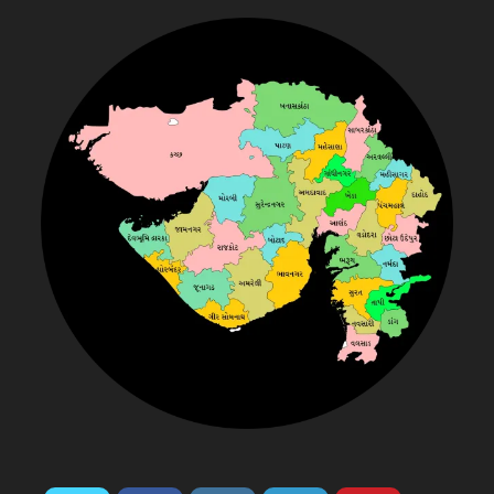
E
E
N
V
A
R
V
A
O
O
G
B
D
S
N
A
D
C
I
S
B
M
S
C
A
B
K
A
A
E
I
O
S
A
D
L
D
A
S
U
N
D
T
D
H
H
O
A
G
A
H
S
A
I
A
A
H
N
A
O
R
T
N
D
A
R
A
I
L
K
C
A
A
U
I
M
G
A
A
N
D
R
M
N
T
K
D
A
D
A
B
L
A
H
G
U
M
N
N
A
D
G
A
A
I
A
D
A
R
R
T
A
I
N
A
D
I
A
A
R
H
A
H
A
N
A
A
I
D
T
R
E
D
G
T
R
A
R
T
N
M
H
P
W
A
H
L
H
A
A
A
U
A
R
A
G
P
R
R
A
K
R
A