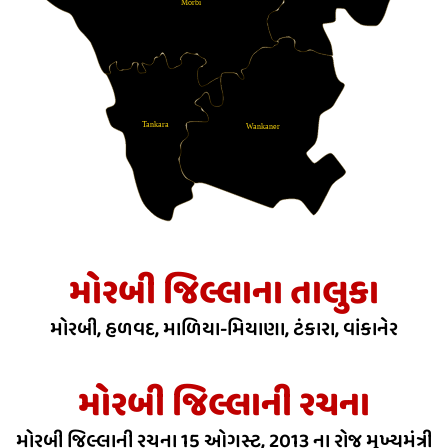
Morbi
Tankara
Wankaner
મોરબી જિલ્લાના તાલુકા
મોરબી, હળવદ, માળિયા-મિયાણા, ટંકારા, વાંકાનેર
મોરબી જિલ્લાની રચના
મોરબી જિલ્લાની રચના 15 ઓગસ્ટ, 2013 ના રોજ મુખ્યમંત્રી