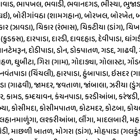
યાવાડ, ભાપખલ, ભવાડી, ભવાનદગડ, ભીસ્યા, ભુજાડ
વઘઇ), બોરીગાંવઠા (શામગહાન), બોરખલ, બોરખેત, 
કાર (ઝાવડા), ચિકાર (રંભાસ), ચિકટીયા (ડાંગ), 
(કુડકસ), દારપાડા, દારડી, દાવદહાડ, દેવીપાડા, ધાંગ
ાનટેમરૂન, દોડીપાડા, ડોન, ડોકપાતળ, ગડદ, ગાઢવી, 
, ઘુબીટા, ગિરા (ગામ), ગોદાડ્યા, ગોલાસ્ટા, ગોંડ
 હનવંતપાડા (ચિંચલી), હારપાડા, હુંબાપાડા, ઇસદર 
ા (ગાઢવી), જામદર, જવતાળા, જાંબાલા, ઝરીયા (ડું
 કામડ, કમ્દયાવન, કંચનપાડા, કરડીઆંબા, કરંજડી,
બ્યા, કોસીમદા, કોસીમપાતળ, કોટમદર, કોટબા, કોયલ
લહાનમાળુંગા, લશ્કરીઆંબા, લીંગા, માદલબારી, મહા
ડી, માછળી ખાતળ, મોગરા (ડાંગ), મોહપાડા (ગલકુંડ),