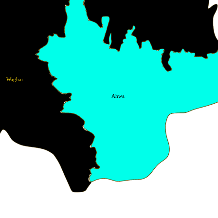
Waghai
Ahwa