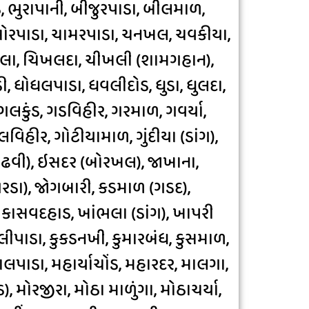
, ભુરાપાની, બીજુરપાડા, બીલમાળ,
બોરપાડા, ચામરપાડા, ચનખલ, ચવકીયા,
ચિખલા, ચિખલદા, ચીખલી (શામગહાન),
ડી, ધોધલપાડા, ધવલીદોડ, ધુડા, ધુલદા,
ગલકુંડ, ગડવિહીર, ગરમાળ, ગવર્યા,
લવિહીર, ગોટીયામાળ, ગુંદીયા (ડાંગ),
(ગાઢવી), ઇસદર (બોરખલ), જાખાના,
ગરડા), જોગબારી, કડમાળ (ગડદ),
 કાસવદહાડ, ખાંભલા (ડાંગ), ખાપરી
ીપાડા, કુકડનખી, કુમારબંધ, કુસમાળ,
લપાડા, મહાર્યાચોંડ, મહારદર, માલગા,
 મોરજીરા, મોઠા માળુંગા, મોઠાચર્યા,