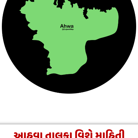
આહવા તાલુકા વિશે માહિતી