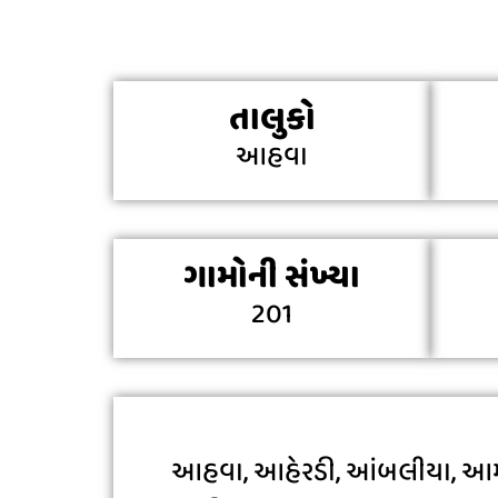
તાલુકો
આહવા
ગામોની સંખ્યા
201
આહવા, આહેરડી, આંબલીયા, આમસર