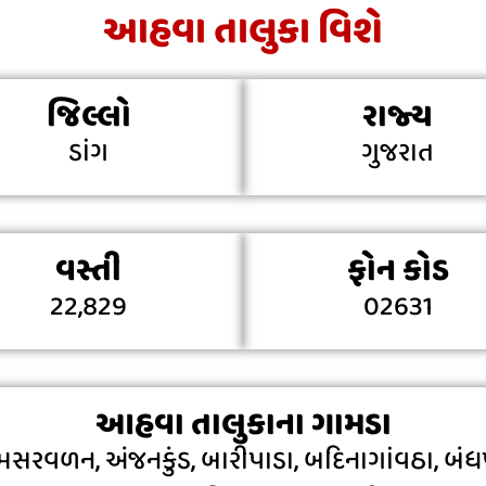
આહવા તાલુકા વિશે
જિલ્લો
રાજ્ય
ડાંગ
ગુજરાત
વસ્તી
ફોન કોડ
22,829
02631
આહવા તાલુકાના ગામડા
વળન, અંજનકુંડ, બારીપાડા, બદિનાગાંવઠા, બંધપા