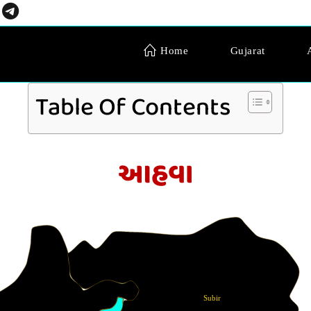
Home
Gujarat
Table Of Contents
આહવા
Subir