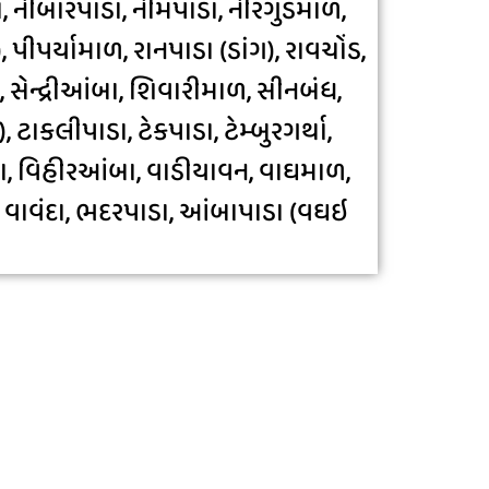
, નીંબારપાડા, નીમપાડા, નીરગુડમાળ,
પીપર્યામાળ, રાનપાડા (ડાંગ), રાવચોંડ,
સેન્દ્રીઆંબા, શિવારીમાળ, સીનબંધ,
ટાકલીપાડા, ટેકપાડા, ટેમ્બુરગર્થા,
ંબા, વિહીરઆંબા, વાડીયાવન, વાઘમાળ,
ર્ણા, વાવંદા, ભદરપાડા, આંબાપાડા (વઘઇ