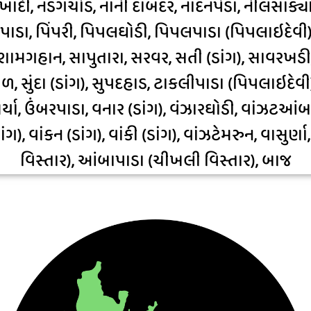
દી, નડગચોંડ, નાની દાબદર, નાંદનપેડા, નીલસાક્યા
પાડા, પિંપરી, પિપલઘોડી, પિપલપાડા (પિપલાઇદેવી), 
ામગહાન, સાપુતારા, સરવર, સતી (ડાંગ), સાવરખડી, 
, સુંદા (ડાંગ), સુપદહાડ, ટાકલીપાડા (પિપલાઇદેવી), 
ર્યા, ઉંબરપાડા, વનાર (ડાંગ), વંઝારઘોડી, વાંઝટઆ
ાંગ), વાંકન (ડાંગ), વાંકી (ડાંગ), વાંઝટેમરુન, વાસુ
વિસ્તાર), આંબાપાડા (ચીખલી વિસ્તાર), બાજ