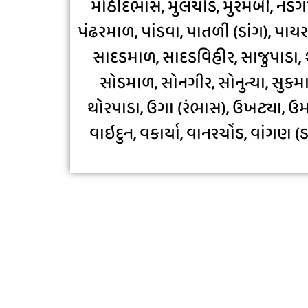
મોઠીદભાસ, મુલચોંડ, મુરમબી, નડગખા
પંઢરમાળ, પાંડવા, પાતળી (ડાંગ), પાયર
સાદડમાળ, સાદડવિહીર, સાજુપાડા, શ
સોડમાળ, સોનગીર, સોનુન્યા, સુકમાળ
થોરપાડા, ઉગા (રંભાસ), ઉખટ્યા, ઉમ
વાઇદુન, વકાર્યા, વાનરચોંડ, વાંગણ (ડ