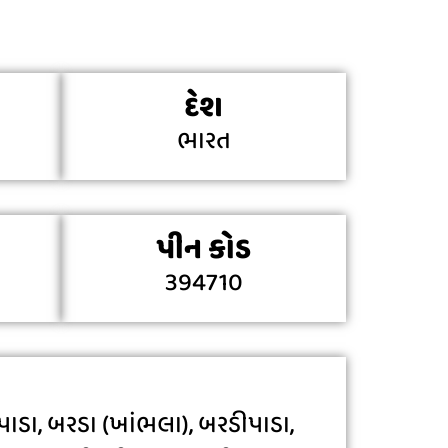
દેશ
ભારત
પીન કોડ
394710
ડા, બરડા (ખાંભલા), બરડીપાડા,