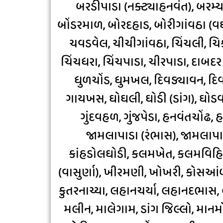
બરડીપાડા (નક્ટ્યાહનવંત), બરમ્
બોંડરમાળ, બોરદહાડ, બોરીગાંવઠા (
ચવડવેલ, ચીચીગાંવઠા, ચિંચલી, ચિ
ચિંચધરા, ચિંચપાડા, ચીરપાડા, દાબદર 
ધુળચોંડ, ધુમખલ, દિવડ્યાવન, દિવ
ગાયખસ, ઘોઘલી, ઘોડી (ડાંગ), ઘોડવહળ
ગુંદવહળ, ગુંજપેડા, હનવંતચોંઢ,
જામલાપાડા (રંભાસ), જામલાપાડ
કાંહડોલઘોડી, કલમખેત, કલમવિહિર,
(વાસુર્ણા), ખીરમણી, ખોખરી, કોસઆં
કુતરનાચ્યા, લહાનચર્યા, લહાનદભાસ, 
મલીન, માલેગામ, ડાંગ જિલ્લો, માનમો