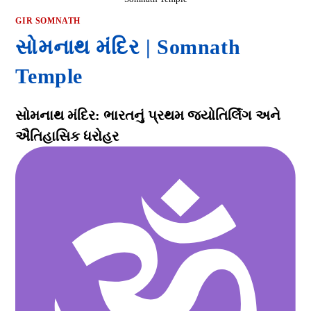
GIR SOMNATH
સોમનાથ મંદિર | Somnath
Temple
સોમનાથ મંદિર: ભારતનું પ્રથમ જ્યોતિર્લિંગ અને
ઐતિહાસિક ધરોહર