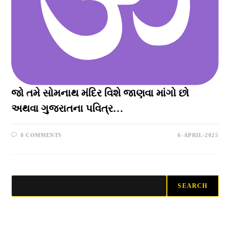
જો તમે સોમનાથ મંદિર વિશે જાણવા માંગો છો
અથવા ગુજરાતના પવિત્ર…
0 COMMENTS
6-APRIL-2025
Search
SEARCH