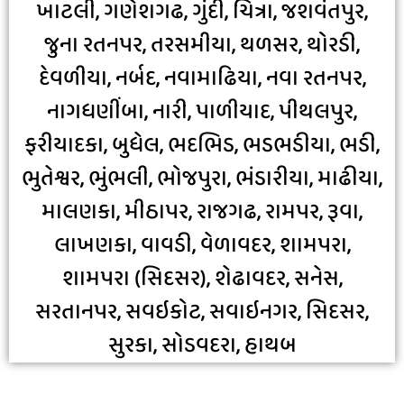
ખાટલી, ગણેશગઢ, ગુંદી, ચિત્રા, જશવંતપુર,
જુના રતનપર, તરસમીયા, થળસર, થોરડી,
દેવળીયા, નર્બદ, નવામાઢિયા, નવા રતનપર,
નાગધણીંબા, નારી, પાળીયાદ, પીથલપુર,
ફરીયાદકા, બુધેલ, ભદભિડ, ભડભડીયા, ભડી,
ભુતેશ્વર, ભુંભલી, ભોજપુરા, ભંડારીયા, માઢીયા,
માલણકા, મીઠાપર, રાજગઢ, રામપર, રૂવા,
લાખણકા, વાવડી, વેળાવદર, શામપરા,
શામપરા (સિદસર), શેઢાવદર, સનેસ,
સરતાનપર, સવઇકોટ, સવાઇનગર, સિદસર,
સુરકા, સોડવદરા, હાથબ