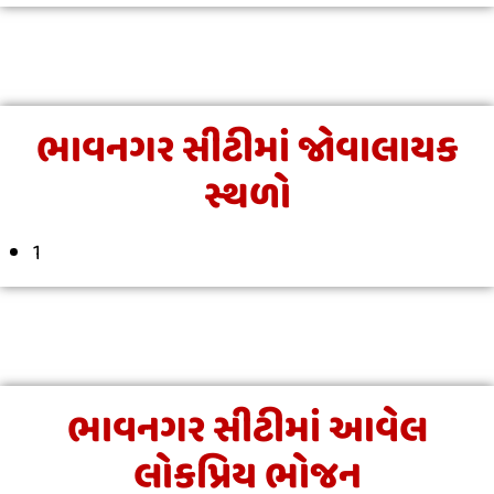
ભાવનગર સીટીમાં જોવાલાયક
સ્થળો
1
ભાવનગર સીટીમાં આવેલ
લોકપ્રિય ભોજન