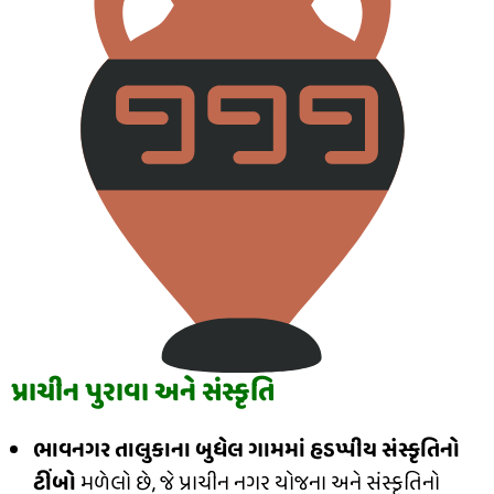
પ્રાચીન પુરાવા અને સંસ્કૃતિ
ભાવનગર તાલુકાના બુધેલ ગામમાં હડપ્પીય સંસ્કૃતિનો
ટીંબો
મળેલો છે, જે પ્રાચીન નગર યોજના અને સંસ્કૃતિનો