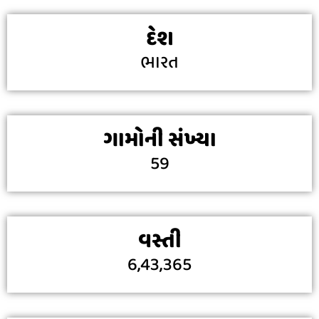
દેશ
ભારત
ગામોની સંખ્યા
59
વસ્તી
6,43,365