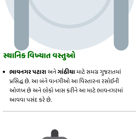
સ્થાનિક વિખ્યાત વસ્તુઓ
ભાવનગર પટારા
અને
ગાંઠીયા
માટે સમગ્ર ગુજરાતમાં
પ્રસિદ્ધ છે. આ બંને વાનગીઓ આ વિસ્તારના રસોઈની
ઓળખ છે અને લોકો ખાસ કરીને આ માટે ભાવનગરમાં
આવવા પસંદ કરે છે.