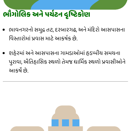
ભૌગોલિક અને પર્યટન દૃષ્ટિકોણ
ભાવનગરનો સમુદ્ર તટ, દરબારગઢ, અને મંદિરો આસપાસના
વિસ્તારોમાં પ્રવાસ માટે આકર્ષક છે.
શહેરમાં અને આસપાસના ગામડાઓમાં હડપ્પીય સમયના
પુરાવા, ઐતિહાસિક સ્થળો તેમજ ધાર્મિક સ્થળો પ્રવાસીઓને
આકર્ષે છે.