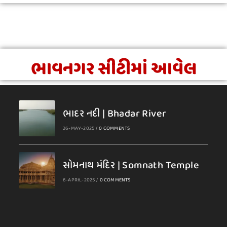
ભાવનગર સીટીમાં આવેલ
ભાદર નદી | Bhadar River
26-MAY-2025
/
0 COMMENTS
સોમનાથ મંદિર | Somnath Temple
6-APRIL-2025
/
0 COMMENTS
A
A
A
A
B
B
B
B
C
D
D
D
G
G
J
J
K
K
M
M
M
N
N
P
P
P
R
S
S
S
T
V
V
G
H
M
N
R
A
H
H
O
H
A
A
E
A
I
A
U
H
U
A
E
O
A
A
A
A
O
A
A
U
U
A
A
A
U
M
R
A
A
N
A
A
T
H
H
N
V
N
R
M
N
E
T
H
H
R
R
V
N
T
R
J
B
R
R
P
D
L
J