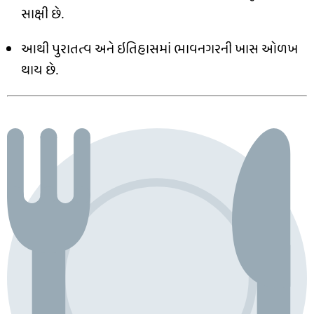
સાક્ષી છે.
આથી પુરાતત્વ અને ઇતિહાસમાં ભાવનગરની ખાસ ઓળખ
થાય છે.