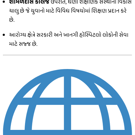
શામળદાસ કોલેજ
ઉપરાંત, ઘણા શૈક્ષણિક સંસ્થાનો વિકાસ
ચાલુ છે જે યુવાનો માટે વિવિધ વિષયોમાં શિક્ષણ પ્રદાન કરે
છે.
આરોગ્ય ક્ષેત્રે સરકારી અને ખાનગી હૉસ્પિટલો લોકોની સેવા
માટે સજ્જ છે.