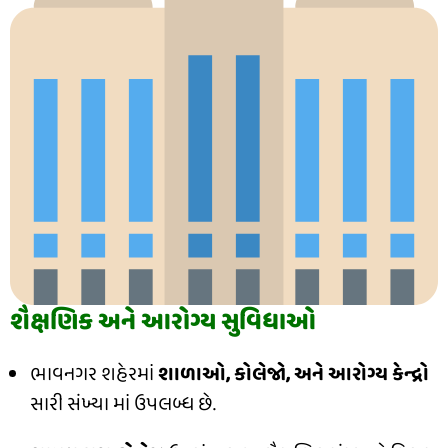
શૈક્ષણિક અને આરોગ્ય સુવિધાઓ
ભાવનગર શહેરમાં
શાળાઓ, કોલેજો, અને આરોગ્ય કેન્દ્રો
સારી સંખ્યા માં ઉપલબ્ધ છે.