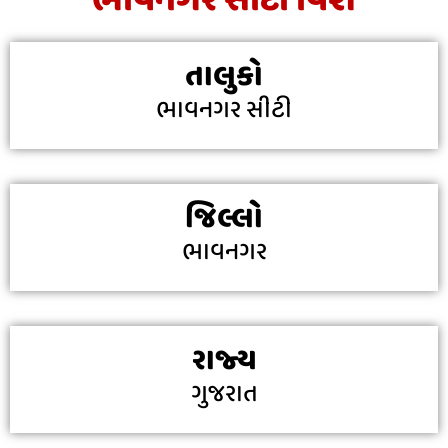
ભાવનગર સીટી વિશે
તાલુકો
ભાવનગર સીટી
જિલ્લો
ભાવનગર
રાજ્ય
ગુજરાત