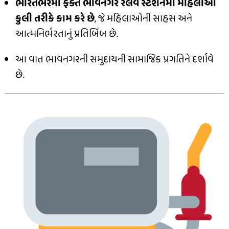
ભારતભરમાં ફક્ત ભાવનગર રેલવે સ્ટેશનમાં મહિલાઓ
કુલી તરીકે કામ કરે છે
, જે મહિલાઓની સાહસ અને
આત્મનિર્ભરતાનું પ્રતિબિંબ છે.
આ વાત ભાવનગરની સમુદાયની સામાજિક પ્રગતિને દર્શાવે
છે.