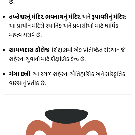
છે.
તખ્તેશ્વરનું મંદિર
,
ભવનાથનું મંદિર
, અને
રૂપાવરીનું મંદિર
:
આ પ્રાચીન મંદિરો સ્થાનિક અને પ્રવાસીઓ માટે ધાર્મિક
મહત્વ ધરાવે છે.
શામળદાસ કોલેજ
: શિક્ષણમાં એક પ્રતિષ્ઠિત સંસ્થાન જે
શહેરના યુવાનો માટે શૈક્ષણિક કેન્દ્ર છે.
ગંગા છત્રી
: આ સ્થળ શહેરના ઐતિહાસિક અને સાંસ્કૃતિક
વારસાનું પ્રતીક છે.