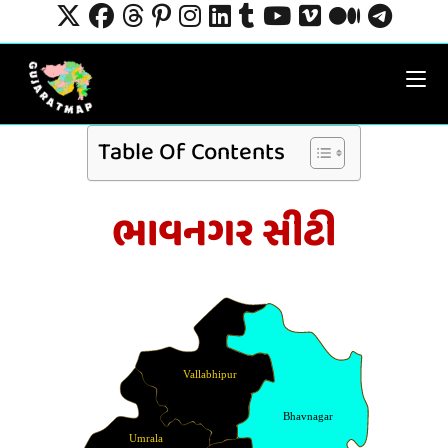
Table Of Contents
ભાવનગર સીટી
Vallabhipur
Bhavnagar
Umrala