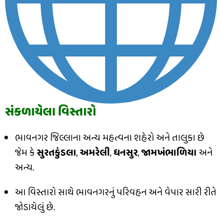
સંકળાયેલા વિસ્તારો
ભાવનગર જિલ્લાના અન્ય મહત્વના શહેરો અને તાલુકા છે
જેમ કે
સુરતકુંડલા
,
અમરેલી
,
ધનસુર
,
જામખંભાળિયા
અને
અન્ય.
આ વિસ્તારો સાથે ભાવનગરનું પરિવહન અને વેપાર સારી રીતે
જોડાયેલું છે.