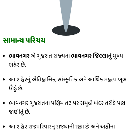
સામાન્ય પરિચય
ભાવનગર
એ ગુજરાત રાજ્યના
ભાવનગર જિલ્લાનું
મુખ્ય
શહેર છે.
આ શહેરનું ઐતિહાસિક, સાંસ્કૃતિક અને આર્થિક મહત્વ ખૂબ
ઊંડું છે.
ભાવનગર ગુજરાતના પશ્ચિમ તટ પર સમુદ્રી બંદર તરીકે પણ
જાણીતું છે.
આ શહેર રાજપરિવારનું રાજધાની રહ્યા છે અને અહીંનાં