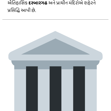
ઐતિહાસિક
દરબારગઢ
અને પ્રાચીન મંદિરોએ શહેરને
પ્રસિદ્ધિ આપી છે.