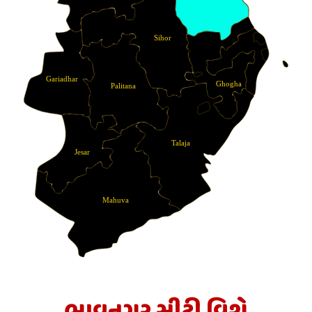
Sihor
Gariadhar
Ghogha
Palitana
Talaja
Jesar
Mahuva