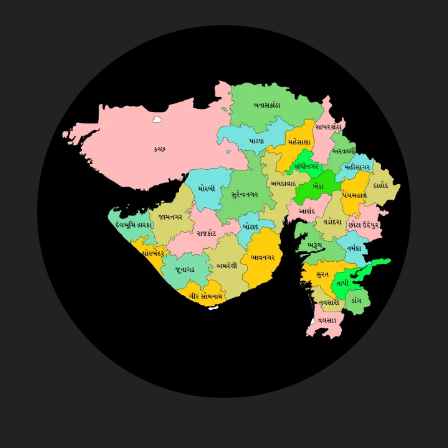
E
E
N
V
A
R
V
A
O
O
G
B
D
S
N
A
D
C
I
S
B
M
S
C
A
B
K
A
A
E
I
O
S
A
D
L
D
A
S
U
N
D
T
D
H
H
O
A
G
A
H
S
A
I
A
A
H
N
A
O
R
T
N
D
A
R
A
I
L
K
C
A
A
U
I
M
G
A
A
N
D
R
M
N
T
K
D
A
D
A
B
L
A
H
G
U
M
N
N
A
D
G
A
A
I
A
D
A
R
R
T
A
I
N
A
D
I
A
A
R
H
A
H
A
N
A
A
I
D
T
R
E
D
G
T
R
A
R
T
N
M
H
P
W
A
H
L
H
A
A
A
U
A
R
A
G
P
R
R
A
K
R
A