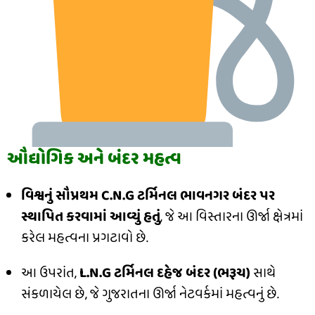
ઔદ્યોગિક અને બંદર મહત્વ
વિશ્વનું સૌપ્રથમ C.N.G ટર્મિનલ ભાવનગર બંદર પર
સ્થાપિત કરવામાં આવ્યું હતું
, જે આ વિસ્તારના ઊર્જા ક્ષેત્રમાં
કરેલ મહત્વના પ્રગટાવો છે.
આ ઉપરાંત,
L.N.G ટર્મિનલ દહેજ બંદર (ભરૂચ)
સાથે
સંકળાયેલ છે, જે ગુજરાતના ઊર્જા નેટવર્કમાં મહત્વનું છે.