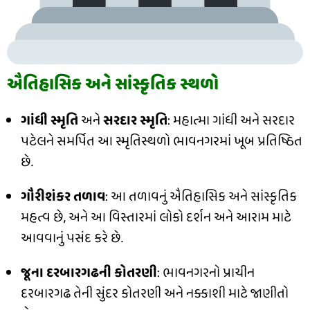
ઐતિહાસિક અને સાંસ્કૃતિક સ્થળો
ગાંધી સ્મૃતિ
અને
સરદાર સ્મૃતિ
: મહાત્મા ગાંધી અને સરદાર
પટેલને સમર્પિત આ સ્મૃતિસ્થળો ભાવનગરમાં ખૂબ પ્રતિષ્ઠિત
છે.
ગૌરીશંકર તળાવ
: આ તળાવનું ઐતિહાસિક અને સાંસ્કૃતિક
મહત્વ છે, અને આ વિસ્તારમાં લોકો દર્શન અને આરામ માટે
આવવાનું પસંદ કરે છે.
જૂના દરબારગઢની કોતરણી
: ભાવનગરનો પ્રાચીન
દરબારગઢ તેની સુંદર કોતરણી અને નક્કાશી માટે જાણીતો