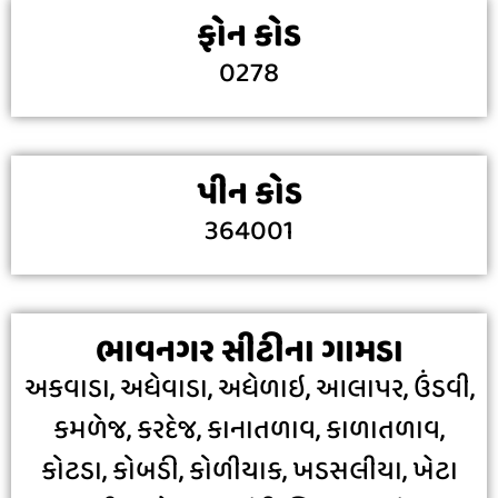
ફોન કોડ
0278
પીન કોડ
364001
ભાવનગર સીટીના ગામડા
અકવાડા, અધેવાડા, અધેળાઇ, આલાપર, ઉંડવી,
કમળેજ, કરદેજ, કાનાતળાવ, કાળાતળાવ,
કોટડા, કોબડી, કોળીયાક, ખડસલીયા, ખેટા