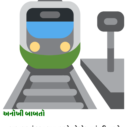
અનોખી બાબતો