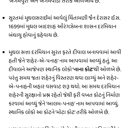
‘બેગમપુરા’ અને ‘બેગમવાડી’ તરીકે ઓળખાય છે.
સુરતમાં મુઘલસરાઈમાં આવેલું ચિંતામણી જૈન દેરાસર ઈ.સ.
1699માં મુઘલ બાદશાહ ઔરંગઝેબના શાસન દરમિયાન
બંધાયુ હોવાનું કહેવાય છે.
મુઘલ સત્તા દરમિયાન સુરત ફરતે દીવાલ બનાવવામાં આવી
હતી જેને ‘શહેર-એ-પનાહ’ નામ આપવામાં આવ્યું હતું. આ
દીવાલને આજેપણ સ્થાનિક લોકો
‘નાના કોટ’
થી ઓળખે છે.
પરંતુ સમય જતા શહેરનું વિસ્તરણ થવા લાગ્યું અને શહેર-
એ-પનાહની બહાર વસવાટ શરૂ થયો. આ સમય દરમિયાન
શહેરની સુરક્ષાનો પ્રશ્ન રહેતો જેથી ફરી વખત કોટનું નિર્માણ
કરવામાં આવ્યું જેને ‘આલમ-પનાહ’ નામ આપવામાં આવ્યું.
સ્થાનિક લોકો આ કોટને ‘મોટા કોટ’ તરીકે ઓળખે છે.