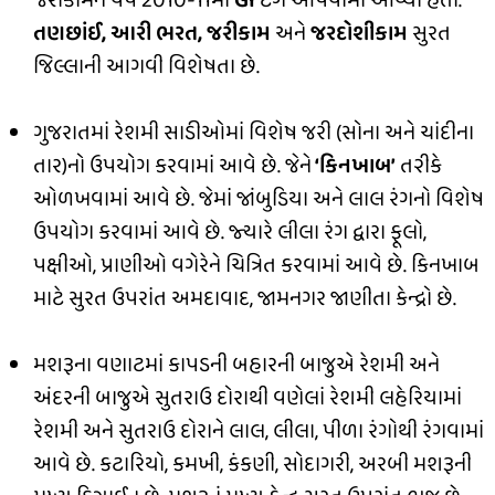
જરીકામને વર્ષ 2010-11માં
GI
ટેગ આપવામાં આવ્યો હતો.
તણછાંઈ, આરી ભરત, જરીકામ
અને
જરદોશીકામ
સુરત
જિલ્લાની આગવી વિશેષતા છે.
ગુજરાતમાં રેશમી સાડીઓમાં વિશેષ જરી (સોના અને ચાંદીના
તાર)નો ઉપયોગ કરવામાં આવે છે. જેને
‘કિનખાબ’
ત૨ીકે
ઓળખવામાં આવે છે. જેમાં જાંબુડિયા અને લાલ રંગનો વિશેષ
ઉપયોગ કરવામાં આવે છે. જ્યારે લીલા રંગ દ્વારા ફૂલો,
પક્ષીઓ, પ્રાણીઓ વગેરેને ચિત્રિત કરવામાં આવે છે. કિનખાબ
માટે સુરત ઉપરાંત અમદાવાદ, જામનગર જાણીતા કેન્દ્રો છે.
મશરૂના વણાટમાં કાપડની બહારની બાજુએ રેશમી અને
અંદરની બાજુએ સુતરાઉ દોરાથી વણેલાં રેશમી લહેરિયામાં
રેશમી અને સુતરાઉ દોરાને લાલ, લીલા, પીળા રંગોથી રંગવામાં
આવે છે. કટારિયો, કમખી, કંકણી, સોદાગરી, અરબી મશરૂની