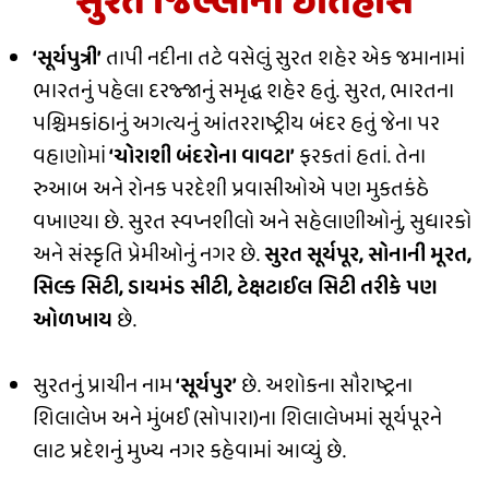
સુરત જિલ્લાનો ઇતિહાસ
‘સૂર્યપુત્રી’
તાપી નદીના તટે વસેલું સુરત શહેર એક જમાનામાં
ભા૨તનું પહેલા દરજ્જાનું સમૃદ્ધ શહેર હતું. સુરત, ભારતના
પશ્ચિમકાંઠાનું અગત્યનું આંતરરાષ્ટ્રીય બંદર હતું જેના પર
વહાણોમાં
‘ચોરાશી બંદરોના વાવટા’
ફરકતાં હતાં. તેના
રુઆબ અને રોનક પરદેશી પ્રવાસીઓએ પણ મુકતકંઠે
વખાણ્યા છે. સુરત સ્વપ્નશીલો અને સહેલાણીઓનું, સુધારકો
અને સંસ્કૃતિ પ્રેમીઓનું નગર છે.
સુરત સૂર્યપૂર, સોનાની મૂરત,
સિલ્ક સિટી, ડાયમંડ સીટી, ટેક્ષટાઈલ સિટી તરીકે પણ
ઓળખાય
છે.
સુરતનું પ્રાચીન નામ
‘સૂર્યપુર’
છે. અશોકના સૌરાષ્ટ્રના
શિલાલેખ અને મુંબઈ (સોપારા)ના શિલાલેખમાં સૂર્યપૂરને
લાટ પ્રદેશનું મુખ્ય નગર કહેવામાં આવ્યું છે.