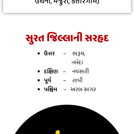
ઉધના, મજુરા, કતારગામ)
સુરત જિલ્લાની સરહદ
ઉત્તર
– ભરૂચ,
નર્મદા
દક્ષિણ
– નવસારી
પૂર્વ
– તાપી
પશ્ચિમ
– અરબ સાગર