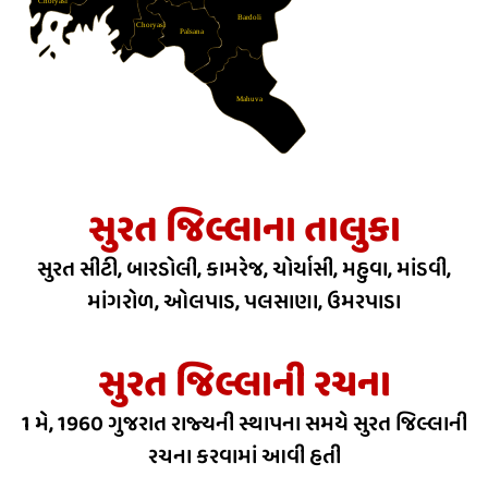
Choryasi
Bardoli
Choryasi
Palsana
Mahuva
સુરત જિલ્લાના તાલુકા
સુરત સીટી, બારડોલી, કામરેજ, ચોર્યાસી, મહુવા, માંડવી,
માંગરોળ, ઓલપાડ, પલસાણા, ઉમરપાડા
સુરત જિલ્લાની રચના
1 મે, 1960 ગુજરાત રાજ્યની સ્થાપના સમયે સુરત જિલ્લાની
રચના કરવામાં આવી હતી