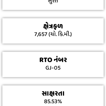
સુરત
ક્ષેત્રફળ
7,657 (ચો. કિ.મી.)
RTO નંબર
GJ-05
સાક્ષરતા
85.53%