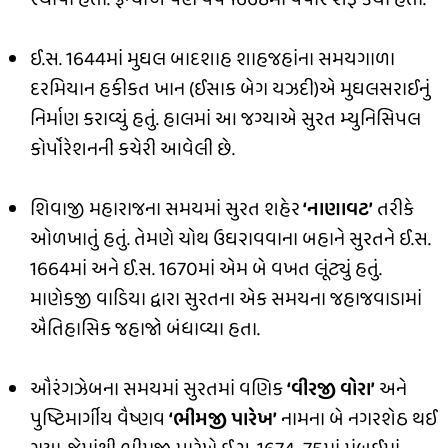
ઈ.સ. 1644માં મુઘલ બાદશાહ શાહજહાંના સમયગાળા
દરમિયાન હકીકત ખાન (ઈસાક બેગ યઝદી)એ મુઘલસરાઈનું
નિર્માણ કરાવ્યું હતું. હાલમાં આ જગ્યાએ સુરત મ્યુનિસિપલ
કોર્પોરેશનની કચેરી આવેલી છે.
શિવાજી મહારાજના સમયમાં સુરત શહેર
‘નાણાવટ’
તરીકે
ઓળખાતું હતું. તેમણે ચોથ ઉઘ૨ાવવાના બહાને સુરતને ઈ.સ.
1664માં અને ઈ.સ. 1670માં એમ બે વખત લૂંટ્યું હતું.
માણેકજી વાડિયા દ્વારા સુરતના એક સમયના જહાજવાડામાં
ઐતિહાસિક જહાજો બંધાવ્યા હતા.
ઔરંગઝેબના સમયમાં સુરતમાં વણિક
‘વીરજી વોરા’
અને
પુષ્ટિમાર્ગીય વૈષ્ણવ
‘ભીમજી પારેખ’
નામના બે નગરશેઠ થઈ