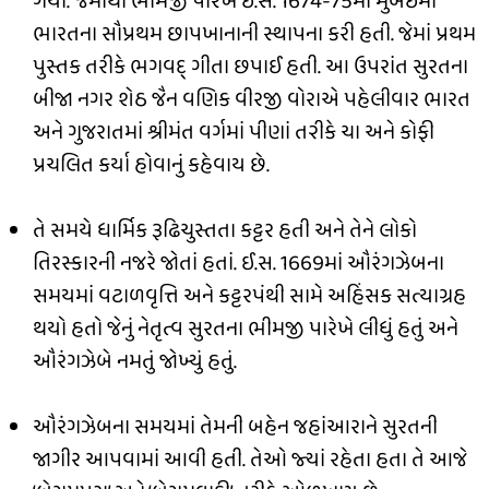
ગયા. જેમાંથી ભીમજી પારેખે ઈ.સ. 1674-75માં મુંબઈમાં
ભારતના સૌપ્રથમ છાપખાનાની સ્થાપના કરી હતી. જેમાં પ્રથમ
પુસ્તક તરીકે ભગવદ્ ગીતા છપાઈ હતી. આ ઉપરાંત સુરતના
બીજા નગર શેઠ જૈન વણિક વીરજી વોરાએ પહેલીવાર ભારત
અને ગુજરાતમાં શ્રીમંત વર્ગમાં પીણાં ત૨ીકે ચા અને કોફી
પ્રચલિત કર્યા હોવાનું કહેવાય છે.
તે સમયે ધાર્મિક રૂઢિચુસ્તતા કટ્ટર હતી અને તેને લોકો
તિરસ્કારની નજરે જોતાં હતાં. ઈ.સ. 1669માં ઔરંગઝેબના
સમયમાં વટાળવૃત્તિ અને કટ્ટરપંથી સામે અહિંસક સત્યાગ્રહ
થયો હતો જેનું નેતૃત્વ સુરતના ભીમજી પારેખે લીધું હતું અને
ઔરંગઝેબે નમતું જોખ્યું હતું.
ઔરંગઝેબના સમયમાં તેમની બહેન જહાંઆરાને સુરતની
જાગીર આપવામાં આવી હતી. તેઓ જ્યાં રહેતા હતા તે આજે