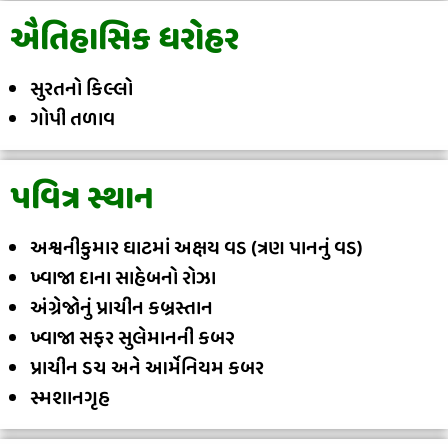
ઐતિહાસિક ધરોહર
સુરતનો કિલ્લો
ગોપી તળાવ
પવિત્ર સ્થાન
અશ્વનીકુમાર ઘાટમાં અક્ષય વડ (ત્રણ પાનનું વડ)
ખ્વાજા દાના સાહેબનો રોઝા
અંગ્રેજોનું પ્રાચીન કબ્રસ્તાન
ખ્વાજા સફર સુલેમાનની કબ૨
પ્રાચીન ડચ અને આર્મેનિયમ કબર
સ્મશાનગૃહ