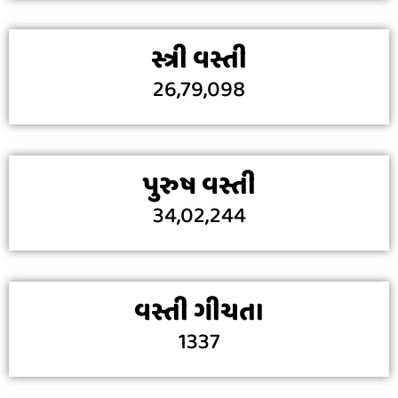
સ્ત્રી વસ્તી
26,79,098
પુરુષ વસ્તી
34,02,244
વસ્તી ગીચતા
1337