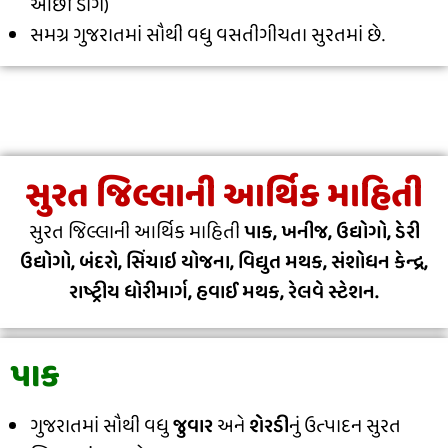
ઓછી ડાંગ)
સમગ્ર ગુજરાતમાં સૌથી વધુ વસતીગીચતા સુરતમાં છે.
સુરત જિલ્લાની આર્થિક માહિતી
સુરત જિલ્લાની આર્થિક માહિતી
પાક, ખનીજ, ઉદ્યોગો, ડેરી
ઉદ્યોગો, બંદરો, સિંચાઇ યોજના, વિદ્યુત મથક, સંશોધન કેન્દ્ર,
રાષ્ટ્રીય ધોરીમાર્ગ, હવાઈ મથક, રેલવે સ્ટેશન.
પાક
ગુજરાતમાં સૌથી વધુ
જુવાર
અને
શેરડી
નું ઉત્પાદન સુરત