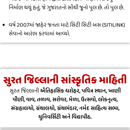
નિર્માણ થયું હતું. જે ગુજરાતનો સૌથી જૂનો પુલ છે. તો પુલ છે.
વર્ષ 2007માં જાહેર જનતા માટે સિટી સિટી બસ (SITILINK)
સેવાનો આરંભ કરવામાં આવ્યો.
સુરત જિલ્લાની સાંસ્કૃતિક માહિતી
સુરત જિલ્લાની
ઐતિહાસિક ધરોહર, પવિત્ર સ્થાન, ખાણી
પીણી, વાવ, તળાવ, સરોવર, મેળા, ઉત્સવો, લોકનૃત્ય,
સંગ્રહાલયો, ગ્રંથાલયો, ગ્રંથભંડાર, નર્મદ સાહિત્ય સભા,
યુનિવર્સિટી અને વિદ્યાપીઠ.