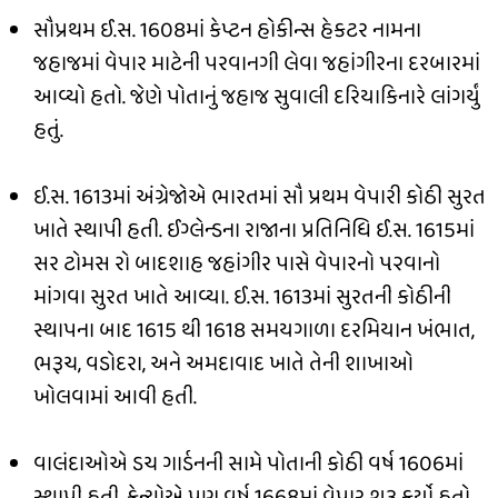
સૌપ્રથમ ઈ.સ. 1608માં કેપ્ટન હોકીન્સ હેકટર નામના
જહાજમાં વેપાર માટેની પરવાનગી લેવા જહાંગીરના દરબારમાં
આવ્યો હતો. જેણે પોતાનું જહાજ સુવાલી દરિયાકિનારે લાંગર્યું
હતું.
ઈ.સ. 1613માં અંગ્રેજોએ ભારતમાં સૌ પ્રથમ વેપારી કોઠી સુરત
ખાતે સ્થાપી હતી. ઈગ્લેન્ડના રાજાના પ્રતિનિધિ ઈ.સ. 1615માં
સર ટોમસ રો બાદશાહ જહાંગીર પાસે વેપારનો ૫૨વાનો
માંગવા સુરત ખાતે આવ્યા. ઈ.સ. 1613માં સુરતની કોઠીની
સ્થાપના બાદ 1615 થી 1618 સમયગાળા દરમિયાન ખંભાત,
ભરૂચ, વડોદરા, અને અમદાવાદ ખાતે તેની શાખાઓ
ખોલવામાં આવી હતી.
વાલંદાઓએ ડચ ગાર્ડનની સામે પોતાની કોઠી વર્ષ 1606માં
સ્થાપી હતી. ફ્રેન્ચોએ પણ વર્ષ 1668માં વેપાર શરૂ કર્યો હતો.