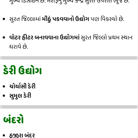
મુખ્ય ડિઝાઈન છે. મશરૂનું મુખ્ય કેન્દ્ર સુરત ઉપરાંત ભૂજ છે.
સુરત જિલ્લામાં
મીઠું પકવવાનો ઉદ્યોગ
પણ વિકસ્યો છે.
વોટર હીટર બનાવવાના ઉદ્યોગમાં
સુરત જિલ્લો પ્રથમ સ્થાન
ધરાવે છે.
ડેરી ઉદ્યોગ
ચોર્યાસી ડેરી
સુમુલ ડેરી
બંદરો
હજીરા બંદર