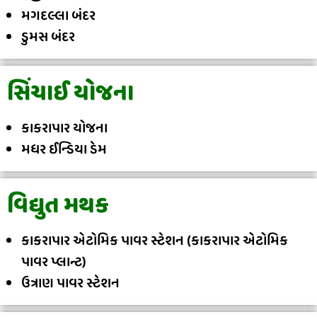
મગદલ્લા બંદર
ડુમસ બંદર
સિંચાઈ યોજના
કાકરાપાર યોજના
મધર ઈન્ડિયા ડેમ
વિદ્યુત મથક
કાકરાપાર એટોમિક પાવર સ્ટેશન (કાકરાપાર એટોમિક
પાવર પ્લાન્ટ)
ઉત્રાણ પાવર સ્ટેશન