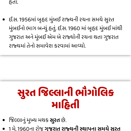
હતા.
ઈ.સ. 1956માં બૃહદ મુંબઈ રાજ્યની રચના સમયે સુરત
મુંબઈનો ભાગ બન્યું હતું. ઈ.સ. 1960 માં બૃહદ મુંબઈ માંથી
ગુજરાત અને મુંબઈ એમ બે રાજ્યોની રચના થતા ગુજરાત
રાજ્યમાં તેનો સમાવેશ કરવામાં આવ્યો.
સુરત જિલ્લાની ભૌગોલિક
માહિતી
જિલ્લાનું મુખ્ય મથક
સુરત
છે.
1 મે, 1960ના રોજ
ગુજરાત રાજ્યની સ્થાપના સમયે સુરત