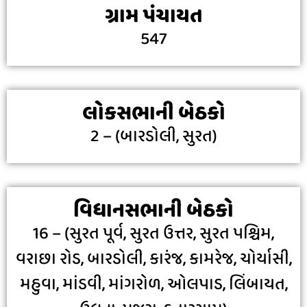
ગ્રામ પંચાયત
547
લોકસભાની બેઠકો
2 – (બારડોલી, સુરત)
વિધાનસભાની બેઠકો
16 – (સુરત પૂર્વ, સુરત ઉત્તર, સુરત પશ્ચિમ,
વરાછા રોડ, બારડોલી, કારંજ, કામરેજ, ચોર્યાસી,
મહુવા, માંડવી, માંગરોળ, ઓલપાડ, લિંબાયત,