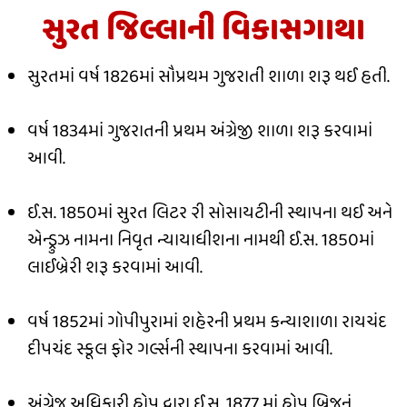
સુરત જિલ્લાની વિકાસગાથા
સુરતમાં વર્ષ 1826માં સૌપ્રથમ ગુજરાતી શાળા શરૂ થઈ હતી.
વર્ષ 1834માં ગુજરાતની પ્રથમ અંગ્રેજી શાળા શરૂ કરવામાં
આવી.
ઈ.સ. 1850માં સુરત લિટર ૨ી સોસાયટીની સ્થાપના થઈ અને
એન્ડ્રુઝ નામના નિવૃત ન્યાયાધીશના નામથી ઈ.સ. 1850માં
લાઈબ્રેરી શરૂ કરવામાં આવી.
વર્ષ 1852માં ગોપીપુરામાં શહેરની પ્રથમ કન્યાશાળા રાયચંદ
દીપચંદ સ્કૂલ ફોર ગર્લ્સની સ્થાપના કરવામાં આવી.
અંગ્રેજ અધિકારી હોપ દ્વારા ઈ.સ. 1877 માં હોપ બ્રિજનું