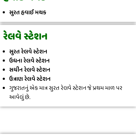
સુરત હવાઈ મથક
રેલવે સ્ટેશન
સુરત રેલવે સ્ટેશન
ઉધના રેલવે સ્ટેશન
સચીન રેલવે સ્ટેશન
ઉત્રાણ રેલવે સ્ટેશન
ગુજરાતનું એક માત્ર સુરત રેલવે સ્ટેશન જે પ્રથમ માળ પર
આવેલું છે.