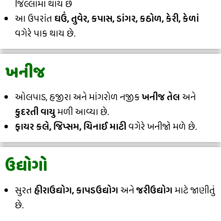
જિલ્લામાં થાય છે
આ ઉપરાંત
ઘઉં, તુવેર, કપાસ, ડાંગર, કઠોળ, કેરી, કેળાં
વગેરે પાક થાય છે.
ખનીજ
ઓલપાડ, હજીરા અને માંગરોળ નજીક
ખનીજ તેલ
અને
કુદરતી વાયુ
મળી આવ્યા છે.
ફાયર કલે, જિપ્સમ, ચિનાઈ માટી
વગેરે ખનીજો મળે છે.
ઉદ્યોગો
સુરત
હીરાઉદ્યોગ, કાપડઉદ્યોગ
અને
જરીઉદ્યોગ
માટે જાણીતું
છે.