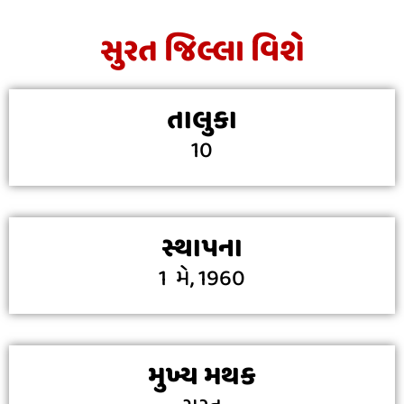
સુરત જિલ્લા વિશે
તાલુકા
10
સ્થાપના
1 મે, 1960
મુખ્ય મથક