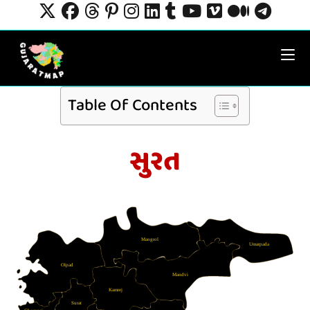
Table Of Contents
સુરત
Mangrol
Umarpada
Olpad
Mandvi
Kamrej
Surat