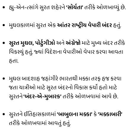
હ્યુ-એન-ત્સાંગે સુરત શહેરને
‘સોર્યતા’
તરીકે ઓળખાવ્યું છે.
મુઘલકાળમાં સુરત એક
આંત૨ રાષ્ટ્રીય વેપારી બંદર
હતું.
સુરત મુઘલ, પોર્ટુગીઝો
અને
અંગ્રેજો
માટે મુખ્ય બંદર તરીકે
વિકસ્યું હતું. જ્યાં વિદેશના વેપારીઓ વેપાર કરવા આવતા
હતા.
મુઘલ બાદશાહ જહાંગીરે ભારતથી મક્કા તરફ હજ કરવા
જતા યાત્રીઓ માટે સુરત બંદરનો વિકાસ કર્યો હતો માટે
સુરતને
‘બંદર-એ-મુબારક’
તરીકે ઓળખવામાં આવે છે.
સુરતને ઈતિહાસકાળમાં
‘બાબુલના મક્કા’
કે
‘મક્કાબારી’
તરીકે ઓળખવામાં આવતું હતું.