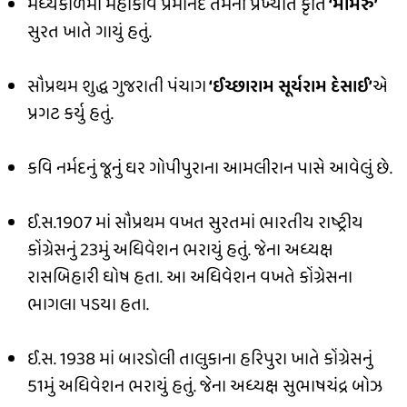
મધ્યકાળમાં મહાકવિ પ્રેમાનંદે તેમની પ્રખ્યાત કૃતિ
‘મામેરું’
સુરત ખાતે ગાયું હતું.
સૌપ્રથમ શુદ્ધ ગુજરાતી પંચાગ
‘ઈચ્છારામ સૂર્યરામ દેસાઈ’
એ
પ્રગટ કર્યુ હતું.
કવિ નર્મદનું જૂનું ઘર ગોપીપુરાના આમલીરાન પાસે આવેલું છે.
ઈ.સ.1907 માં સૌપ્રથમ વખત સુરતમાં ભારતીય રાષ્ટ્રીય
કોંગ્રેસનું 23મું અધિવેશન ભરાયું હતું. જેના અધ્યક્ષ
રાસબિહારી ઘોષ હતા. આ અધિવેશન વખતે કોંગ્રેસના
ભાગલા પડયા હતા.
ઈ.સ. 1938 માં બારડોલી તાલુકાના હરિપુરા ખાતે કોંગ્રેસનું
51મું અધિવેશન ભરાયું હતું. જેના અધ્યક્ષ સુભાષચંદ્ર બોઝ