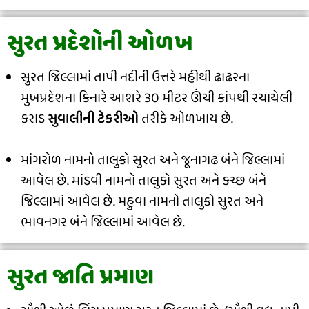
સુરત પ્રદેશોની ઓળખ
સુરત જિલ્લામાં તાપી નદીની ઉત્તરે મહીથી ઢાઢરના
મુખપ્રદેશના કિનારે આશરે 30 મીટર ઊંચી કાંપથી રચાયેલી
કરાડ
સુવાલીની ટેકરીઓ
તરીકે ઓળખાય છે.
માંગરોળ નામનો તાલુકો સુરત અને જૂનાગઢ બંને જિલ્લામાં
આવેલ છે. માંડવી નામનો તાલુકો સુરત અને કચ્છ બંને
જિલ્લામાં આવેલ છે. મહુવા નામનો તાલુકો સુરત અને
ભાવનગર બંને જિલ્લામાં આવેલ છે.
સુરત જાતિ પ્રમાણ