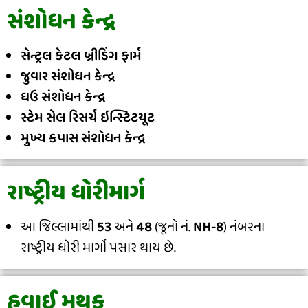
સંશોધન કેન્દ્ર
સેન્ટ્રલ કેટલ બ્રીડિંગ ફાર્મ
જુવાર સંશોધન કેન્દ્ર
ઘઉ સંશોધન કેન્દ્ર
સ્ટેમ સેલ રિસર્ચ ઇન્સ્ટિટયૂટ
મુખ્ય કપાસ સંશોધન કેન્દ્ર
રાષ્ટ્રીય ધોરીમાર્ગ
આ જિલ્લામાંથી
53
અને
48
(જૂનો નં.
NH-8
) નંબરના
રાષ્ટ્રીય ધોરી માર્ગો પસાર થાય છે.
હવાઈ મથક