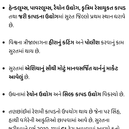
હેન્ડલૂમ્સ, પાવરલૂમ્સ, રૈયોન ઉદ્યોગ, કૃત્રિમ રેસાયુકત કાપડ
તથા
જરી કાપડના ઉદ્યોગ
માં સુરત જિલ્લો પ્રથમ સ્થાન ધરાવે
છે.
વિશ્વના ત્રીજાભાગના
હીરાનું કટિંગ
અને
પોલીશ
કરવાનું કામ
સુરતમાં થાય છે.
સુરતમાં
એશિયાનું સૌથી મોટું માનવસર્જિત યાર્નનું માર્કેટ
આવેલું
છે.
ઉધનામાં
રેયોન ઉદ્યોગ
અને
સિલ્ક કાપડ ઉદ્યોગ
વિકસ્યો છે.
તણછાંઈમાં રેશમી કાપડનો ઉપયોગ થાય છે જેના પર સિંહ,
હાથી વગેરેની આકૃતિઓ છાપવામાં આવે છે. સુરતના