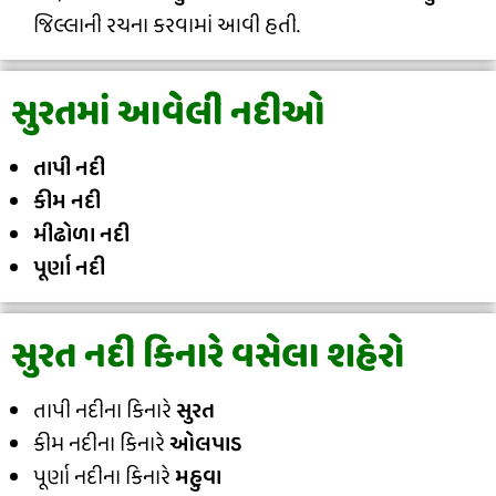
જિલ્લાની રચના કરવામાં આવી હતી.
સુરતમાં આવેલી નદીઓ
તાપી નદી
કીમ નદી
મીઢોળા નદી
પૂર્ણા નદી
સુરત નદી કિનારે વસેલા શહેરો
તાપી નદીના કિનારે
સુરત
કીમ નદીના કિનારે
ઓલપાડ
પૂર્ણા નદીના કિનારે
મહુવા