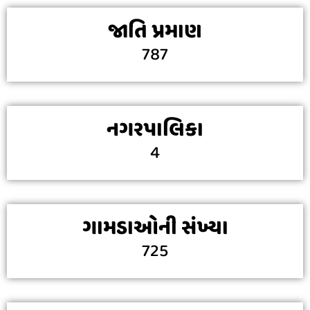
જાતિ પ્રમાણ
787
નગરપાલિકા
4
ગામડાઓની સંખ્યા
725