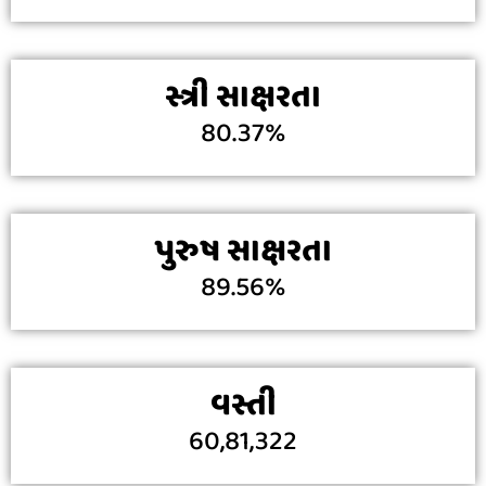
સ્ત્રી સાક્ષરતા
80.37%
પુરુષ સાક્ષરતા
89.56%
વસ્તી
60,81,322